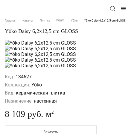
Главная
Каталог
Плитка
WOW!
Yōko
Yōko Daisy 6,2x12,5 cm GLOSS
Yōko Daisy 6,2x12,5 cm GLOSS
Код:
134627
Коллекция:
Yōko
Вид:
керамическая плитка
Назначение:
настенная
8 109 руб. м
2
Заказать