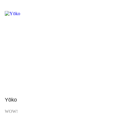
Просмотр
Yōko
WOW!