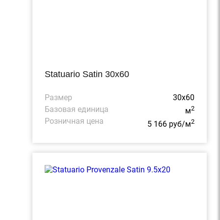
Statuario Satin 30x60
Размер
30x60
Базовая единица
2
м
Розничная цена
2
5 166 руб/м