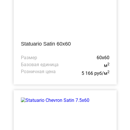
Statuario Satin 60x60
Размер
60x60
Базовая единица
2
м
Розничная цена
2
5 166 руб/м