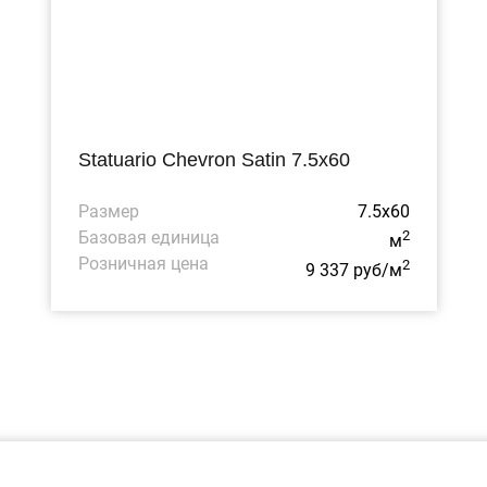
Statuario Chevron Satin 7.5x60
Размер
7.5x60
Базовая единица
2
м
Розничная цена
2
9 337 руб/м