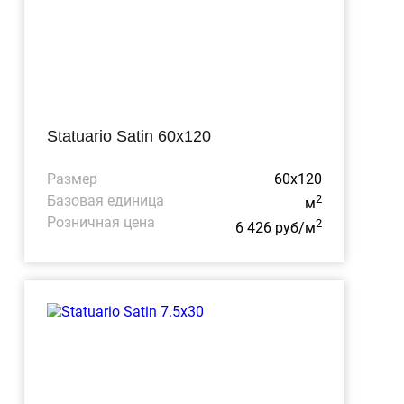
Statuario Satin 60x120
Размер
60x120
Базовая единица
2
м
Розничная цена
2
6 426 руб/м