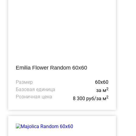
Emilia Flower Random 60x60
Размер
60x60
Базовая единица
2
за м
Розничная цена
2
8 300 руб/за м