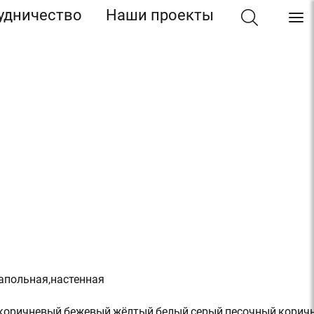
удничество
Наши проекты
напольная,настенная
,коричневый,бежевый,жёлтый,белый,серый,песочный,корич