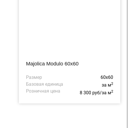
Majolica Modulo 60x60
Размер
60x60
Базовая единица
2
за м
Розничная цена
2
8 300 руб/за м