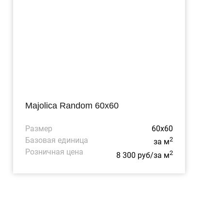
Majolica Random 60x60
Размер
60x60
Базовая единица
2
за м
Розничная цена
2
8 300 руб/за м