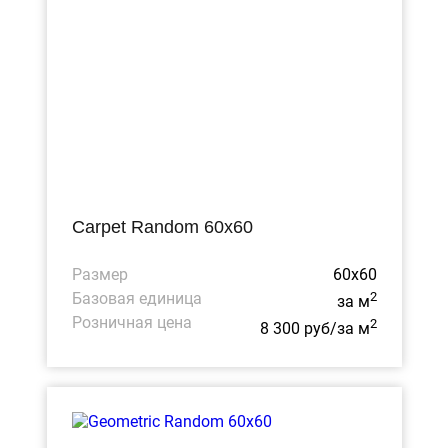
Carpet Random 60x60
Размер
60x60
Базовая единица
2
за м
Розничная цена
2
8 300 руб/за м