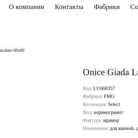
О компании
Контакты
Фабрики
Со
ucidato 60x60
Onice Giada L
Код:
LU668357
Фабрика:
FMG
Коллекция:
Select
Вид:
керамогранит
Фактура:
мрамор
Назначение:
для ванной, 