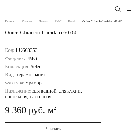
Главная
Каталог
Плитка
FMG
Roads
Onice Ghiaccio Lucidato 60x60
Onice Ghiaccio Lucidato 60x60
Код:
LU668353
Фабрика:
FMG
Коллекция:
Select
Вид:
керамогранит
Фактура:
мрамор
Назначение:
для ванной, для кухни,
напольная, настенная
9 360 руб. м
2
Заказать