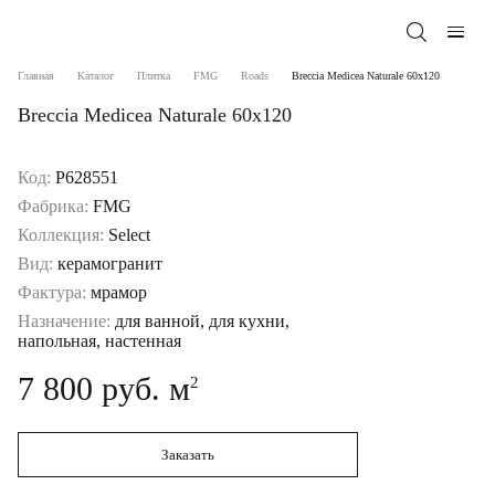
Главная
Каталог
Плитка
FMG
Roads
Breccia Medicea Naturale 60x120
Breccia Medicea Naturale 60x120
Код:
P628551
Фабрика:
FMG
Коллекция:
Select
Вид:
керамогранит
Фактура:
мрамор
Назначение:
для ванной, для кухни,
напольная, настенная
7 800 руб. м
2
Заказать