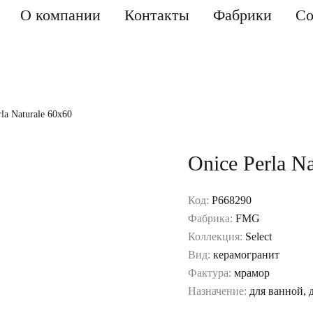
О компании
Контакты
Фабрики
Со
rla Naturale 60x60
Onice Perla N
Код:
P668290
Фабрика:
FMG
Коллекция:
Select
Вид:
керамогранит
Фактура:
мрамор
Назначение:
для ванной, 