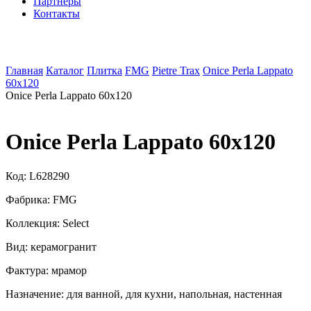
Партнеры
Контакты
Главная
Каталог
Плитка
FMG
Pietre Trax
Onice Perla Lappato
60x120
Onice Perla Lappato 60x120
Onice Perla Lappato 60x120
Код:
L628290
Фабрика:
FMG
Коллекция:
Select
Вид:
керамогранит
Фактура:
мрамор
Назначение:
для ванной, для кухни, напольная, настенная