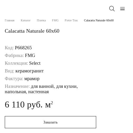
Главная
Каталог
Плитка
FMG
Pietre Trax
Calacatta Naturale 60x60
Calacatta Naturale 60x60
Код:
P668265
Фабрика:
FMG
Коллекция:
Select
Вид:
керамогранит
Фактура:
мрамор
Назначение:
для ванной, для кухни,
напольная, настенная
6 110 руб. м
2
Заказать