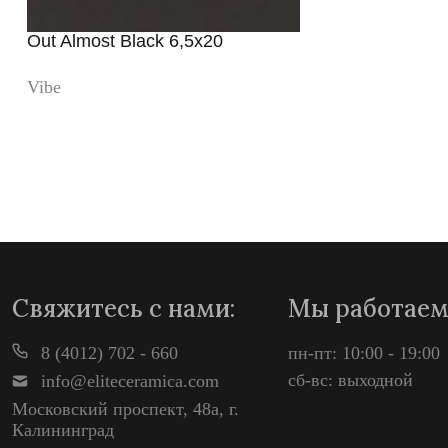
Out Almost Black 6,5x20
Vibe
Просмотр
Свяжитесь с нами:
Мы работаем
8 (4012) 702 - 660
пн-пт: 10:00 - 19:00
сб-вс: выходной
info@eliteceramica.com
Московский проспект, 48а, г.
Калининград