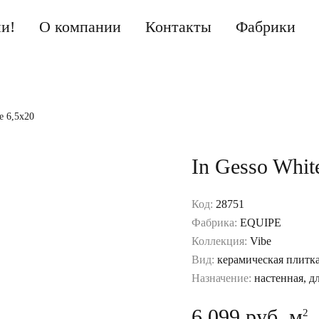
ии!
О компании
Контакты
Фабрики
e 6,5x20
In Gesso Whit
Код:
28751
Фабрика:
EQUIPE
Коллекция:
Vibe
Вид:
керамическая плитк
Назначение:
настенная, д
6 099 руб. м
2