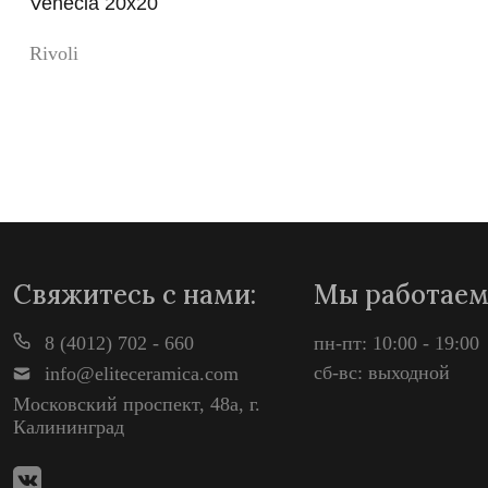
Venecia 20x20
Rivoli
Просмотр
Свяжитесь с нами:
Мы работаем
8 (4012) 702 - 660
пн-пт: 10:00 - 19:00
сб-вс: выходной
info@eliteceramica.com
Московский проспект, 48а, г.
Калининград