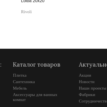
Loiba 20x20
Rivoli
Просмотр
:
Каталог товаров
Актуальн
Плитка
Акции
Сантехника
Новости
Мебель
Наши проекты
Аксессуары для ванных
Фабрики
комнат
Сотрудничеств