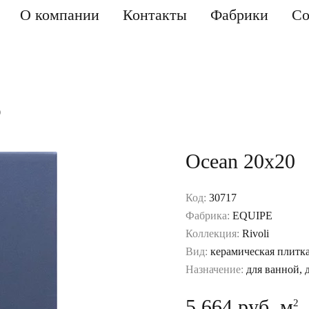
О компании
Контакты
Фабрики
Со
0
Ocean 20x20
Код:
30717
Фабрика:
EQUIPE
Коллекция:
Rivoli
Вид:
керамическая плитк
Назначение:
для ванной, 
5 664 руб. м
2