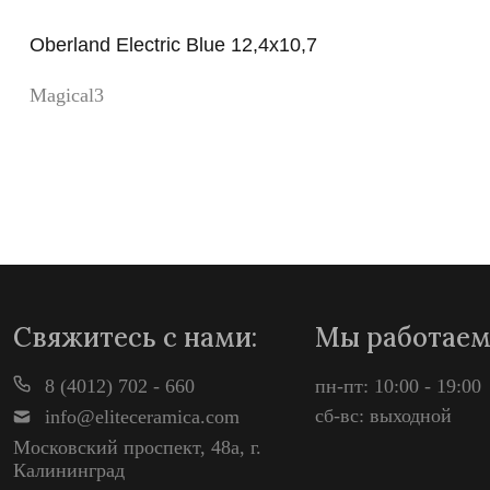
Oberland Electric Blue 12,4x10,7
Magical3
Просмотр
Свяжитесь с нами:
Мы работаем
8 (4012) 702 - 660
пн-пт: 10:00 - 19:00
сб-вс: выходной
info@eliteceramica.com
Московский проспект, 48а, г.
Калининград