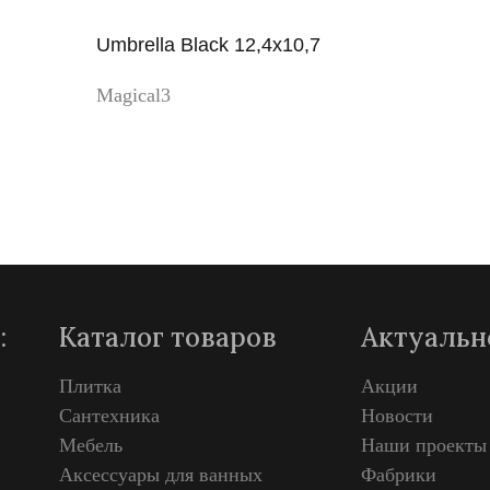
Umbrella Black 12,4x10,7
Magical3
Просмотр
:
Каталог товаров
Актуальн
Плитка
Акции
Сантехника
Новости
Мебель
Наши проекты
Аксессуары для ванных
Фабрики