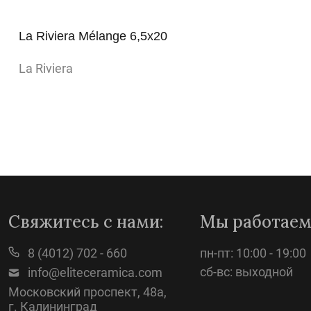
La Riviera Mélange 6,5x20
La Riviera
Просмотр
Свяжитесь с нами:
Мы работаем
8 (4012) 702 - 660
пн-пт: 10:00 - 19:00
сб-вс: выходной
info@eliteceramica.com
Московский проспект, 48а,
г. Калининград