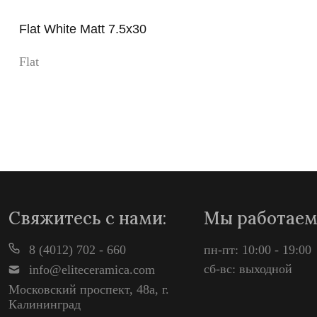
Flat White Matt 7.5x30
Flat
Просмотр
Свяжитесь с нами:
Мы работаем
8 (4012) 702 - 660
пн-пт: 10:00 - 19:00
сб-вс: выходной
info@eliteceramica.com
Московский проспект, 48а, г.
Калининград