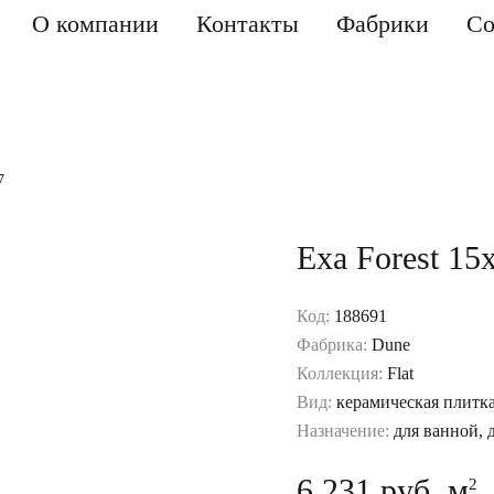
О компании
Контакты
Фабрики
Со
7
Exa Forest 15
Код:
188691
Фабрика:
Dune
Коллекция:
Flat
Вид:
керамическая плитк
Назначение:
для ванной, 
6 231 руб. м
2