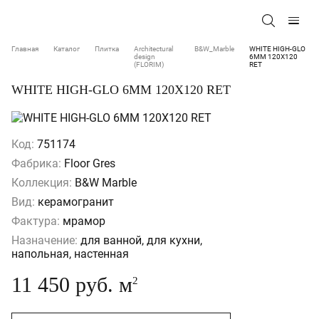
Главная
Каталог
Плитка
Architectural
B&W_Marble
WHITE HIGH-GLO
design
6MM 120X120
(FLORIM)
RET
WHITE HIGH-GLO 6MM 120X120 RET
Код:
751174
Фабрика:
Floor Gres
Коллекция:
B&W Marble
Вид:
керамогранит
Фактура:
мрамор
Назначение:
для ванной, для кухни,
напольная, настенная
11 450 руб. м
2