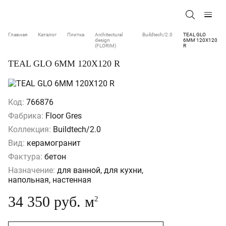
Главная
Каталог
Плитка
Architectural
Buildtech/2.0
TEAL GLO
design
6MM 120X120
(FLORIM)
R
TEAL GLO 6MM 120X120 R
Код:
766876
Фабрика:
Floor Gres
Коллекция:
Buildtech/2.0
Вид:
керамогранит
Фактура:
бетон
Назначение:
для ванной, для кухни,
напольная, настенная
34 350 руб. м
2