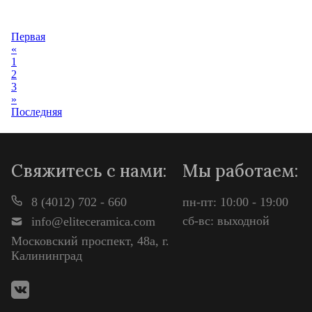
Просмотр
Первая
«
1
2
3
»
Последняя
Свяжитесь с нами:
Мы работаем:
8 (4012) 702 - 660
пн-пт: 10:00 - 19:00
сб-вс: выходной
info@eliteceramica.com
Московский проспект, 48а, г.
Калининград